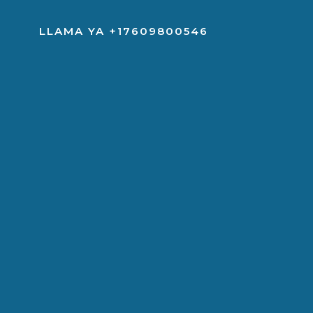
Saltar
al
LLAMA YA +17609800546
contenido